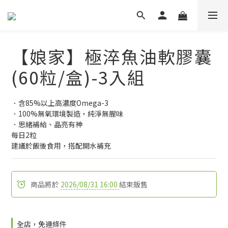
【娘家】極淬魚油軟膠囊
(60粒/盒)-3入組
．含85%以上高濃度Omega-3
．100%無氧環境製造，純淨無腥味
．思緒補給、晶亮有神
每日2粒
建議於飯後食用，搭配開水補充
商品將於
2026/08/31 16:00
結束販售
全店，免運條件