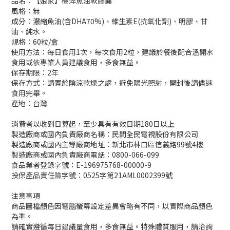
品名：【娘家】極淬魚油軟膠囊
風格：無
成分：
濃縮魚油(含DHA70%)、維生素E(抗氧化劑)、明膠、甘
油、純水。
規格：60粒/盒
使用方法：每日食用1次，每次食用2粒，建議於餐後配合溫開水
食用或依專業人員建議食用，多食無益。
保存期限：2年
保存方式：請置於陰涼乾燥之處，避免陽光照射，開封後請儘速
食用完畢。
產地：台灣
消費者以收到日算起，至少具有有效日期180日以上
製造廠商或國內負責廠商名稱：民間全民電視股份有限公司
製造廠商或國內主導廠商地址：新北市林口區信義路
99
號
4
樓
製造廠商或國內負責廠商電話：0800-066-099
食品業者登錄字號：E-196975768-00000-9
投保產品責任險字號：0525字第21AML0002399號
注意事項
商品圖檔顏色因電腦螢幕設定差異會略有不同，以實際商品顏色
為準。
請確實遵循每日建議量食用，多食無益。特殊體質服用，請洽詢