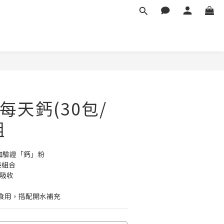
每天鈣(30包/
組
加驗證「鈣」粉
美組合
助吸收
食用，搭配開水補充