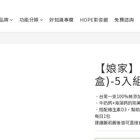
品牌
功能分類
好知識專欄
HOPE影音館
免費諮詢
【娘家】
盒)-5入
．台第一支100%無添
．牛奶鈣+海藻鈣的完
．搭配維生素D3，幫
每日1包
建議飯前飯後皆可直接