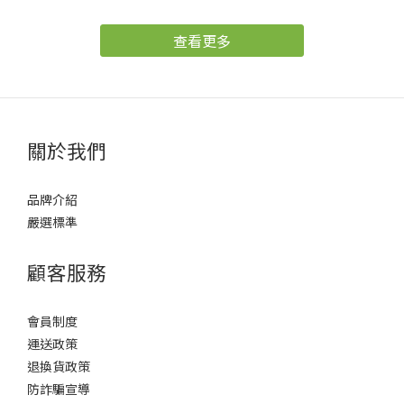
人每年的例行公事，烤肉食材幾乎都以肉類、海鮮為主，同時也會
搭配許多酒類、汽水等飲品，在蔬菜攝取過少又沒有補充充足的水
查看更多
份下，就很容易出現排便不順甚至便秘的狀況。 中秋節想大吃大喝
又害怕便祕該怎麼辦？大樹藥局藥師說明，想要排便順暢的前提，
就是要攝取足量的膳食纖維、水份，以及部份的油脂，同時腸胃道
健康也很重要，健康的腸胃與順暢的排便是一種良性的循環，相反
的便秘與不健康的腸胃就會是惡性循環。因此若擔心烤肉後排便不
關於我們
順甚至便祕的狀況，有些比較簡單的方法，譬如烤肉前先燙一些青
菜來吃，或烤肉時用生菜包肉吃，讓自己適量補充膳食纖維，可增
品牌介紹
加飽足感並避免吃過量的烤肉，不僅在飲食上可以更均衡，同時也
嚴選標準
可以降低腸胃的負擔。而在烤肉結束後，也要持續適量補充水份，
避免因為水份攝取不足，而使排便困難。 大樹藥局藥師提醒，吃大
顧客服務
餐應注意膳食纖維的攝取，膳食纖維可幫助糞便製造並促進腸胃蠕
動。膳食纖維分為兩大類，「水溶性膳食纖維」與「非水溶性膳食
會員制度
纖維」，水溶性膳食纖維可讓人有更多的飽足感，並且延緩胃排空
運送政策
速度，亦具有降低膽固醇的效果，而非水溶性膳食纖維則可增加糞
退換貨政策
便體積並促進腸胃蠕動，對於排便非常有效果。不過須特別注意的
防詐騙宣導
是，攝取額外膳食纖維時，應補充大量水分，避免腹脹不適並提升