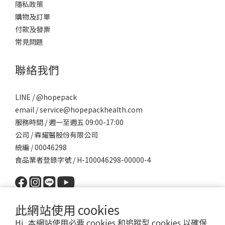
隱私政策
膳食纖維的效果，而膳食纖維補充應依照藥師指示使用，尤其是非
購物及訂單
水溶性膳食纖維若一次補充太大量，反而會導致纖維阻塞腸道造成
付款及發票
便秘加重。 此外，酵素與益生菌的作用則常常被搞混，大樹藥局藥
常見問題
師補充若是本身腸胃消化不好，在烤肉這樣大魚大肉的飲食時，最
好能夠搭配酵素使用，讓酵素幫助食物分解，減少腸胃消化的負
聯絡我們
擔，不過也需特別注意剛動完手術或者有腎臟病、糖尿病等患者並
不適合服用酵素。益生菌則是平常就須服用，益生菌主要功能是幫
助腸道菌叢建立，以達到改善排便、免疫等效果，因此通常需服用
LINE / @hopepack
三個月以上，才會有比較顯著的改善。 大樹藥局藥師提醒民眾，雖
email / service@hopepackhealth.com
然烤肉很美味，但仍要注意不可暴飲暴食，以免造成腸胃問題，而
服務時間 / 週一至週五 09:00-17:00
且烤肉往往口味較重，有許多調味料、醬料等，加上搭配各式各樣
公司 / 森耀醫股份有限公司
的飲品，對於心血管與腎臟來說都是負擔，因此烤肉時候應多注意
統編 / 00046298
不要過於放縱自己的飲食，以免開心過了中秋，後面卻帶來身體一
食品業者登錄字號 / H-100046298-00000-4
堆問題。另外，也提醒有腸胃道問題的民眾，可於大餐前先諮詢藥
師，以避免大餐後腸胃不適！ 圖文創作：健談專家諮詢：大樹藥局
藥師 更多健康問題歡迎加入好配芳官方LINE@諮詢專業團隊請LINE
此網站使用 cookies
ID搜尋「@hopepack」，或直接點選以下連結：
https://hopepack.tw/bchhra
Hi, 本網站使用必要 cookies 和追蹤型 cookies 以確保