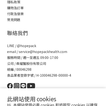
隱私政策
膳食纖維的效果，而膳食纖維補充應依照藥師指示使用，尤其是非
購物及訂單
水溶性膳食纖維若一次補充太大量，反而會導致纖維阻塞腸道造成
付款及發票
便秘加重。 此外，酵素與益生菌的作用則常常被搞混，大樹藥局藥
常見問題
師補充若是本身腸胃消化不好，在烤肉這樣大魚大肉的飲食時，最
好能夠搭配酵素使用，讓酵素幫助食物分解，減少腸胃消化的負
聯絡我們
擔，不過也需特別注意剛動完手術或者有腎臟病、糖尿病等患者並
不適合服用酵素。益生菌則是平常就須服用，益生菌主要功能是幫
助腸道菌叢建立，以達到改善排便、免疫等效果，因此通常需服用
LINE / @hopepack
三個月以上，才會有比較顯著的改善。 大樹藥局藥師提醒民眾，雖
email / service@hopepackhealth.com
然烤肉很美味，但仍要注意不可暴飲暴食，以免造成腸胃問題，而
服務時間 / 週一至週五 09:00-17:00
且烤肉往往口味較重，有許多調味料、醬料等，加上搭配各式各樣
公司 / 森耀醫股份有限公司
的飲品，對於心血管與腎臟來說都是負擔，因此烤肉時候應多注意
統編 / 00046298
不要過於放縱自己的飲食，以免開心過了中秋，後面卻帶來身體一
食品業者登錄字號 / H-100046298-00000-4
堆問題。另外，也提醒有腸胃道問題的民眾，可於大餐前先諮詢藥
師，以避免大餐後腸胃不適！ 圖文創作：健談專家諮詢：大樹藥局
藥師 更多健康問題歡迎加入好配芳官方LINE@諮詢專業團隊請LINE
此網站使用 cookies
ID搜尋「@hopepack」，或直接點選以下連結：
https://hopepack.tw/bchhra
Hi, 本網站使用必要 cookies 和追蹤型 cookies 以確保