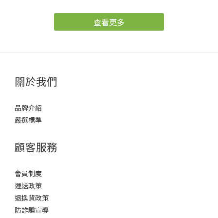
人每年的例行公事，烤肉食材幾乎都以肉類、海鮮為主，同時也會
搭配許多酒類、汽水等飲品，在蔬菜攝取過少又沒有補充充足的水
查看更多
份下，就很容易出現排便不順甚至便秘的狀況。 中秋節想大吃大喝
又害怕便祕該怎麼辦？大樹藥局藥師說明，想要排便順暢的前提，
就是要攝取足量的膳食纖維、水份，以及部份的油脂，同時腸胃道
健康也很重要，健康的腸胃與順暢的排便是一種良性的循環，相反
的便秘與不健康的腸胃就會是惡性循環。因此若擔心烤肉後排便不
關於我們
順甚至便祕的狀況，有些比較簡單的方法，譬如烤肉前先燙一些青
菜來吃，或烤肉時用生菜包肉吃，讓自己適量補充膳食纖維，可增
品牌介紹
加飽足感並避免吃過量的烤肉，不僅在飲食上可以更均衡，同時也
嚴選標準
可以降低腸胃的負擔。而在烤肉結束後，也要持續適量補充水份，
避免因為水份攝取不足，而使排便困難。 大樹藥局藥師提醒，吃大
顧客服務
餐應注意膳食纖維的攝取，膳食纖維可幫助糞便製造並促進腸胃蠕
動。膳食纖維分為兩大類，「水溶性膳食纖維」與「非水溶性膳食
會員制度
纖維」，水溶性膳食纖維可讓人有更多的飽足感，並且延緩胃排空
運送政策
速度，亦具有降低膽固醇的效果，而非水溶性膳食纖維則可增加糞
退換貨政策
便體積並促進腸胃蠕動，對於排便非常有效果。不過須特別注意的
防詐騙宣導
是，攝取額外膳食纖維時，應補充大量水分，避免腹脹不適並提升