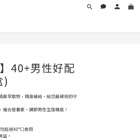
立即購買
】40+男性好配
盒)
精巢萃取物，精准補給，給您最硬核的守
，複合營養素，調節男性生理機能！
超過40°C)食用
無益。