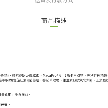
商品描述
芽糊精)、微結晶狀α-纖維素、MacaPro® 6：1馬卡萃取物、專利鮭魚
番茄萃取物(含茄紅素)[葡萄糖、番茄萃取物、維生素E(抗氧化劑)]、玉
議量食用，多食無益。
用完畢。