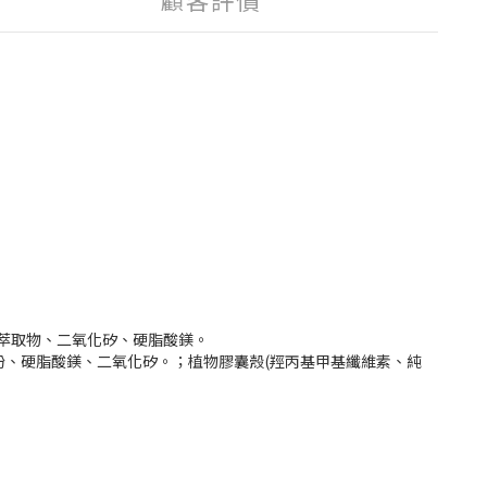
精巢萃取物、二氧化矽、硬脂酸鎂。
米澱粉、硬脂酸鎂、二氧化矽。；植物膠囊殼(羥丙基甲基纖維素、純