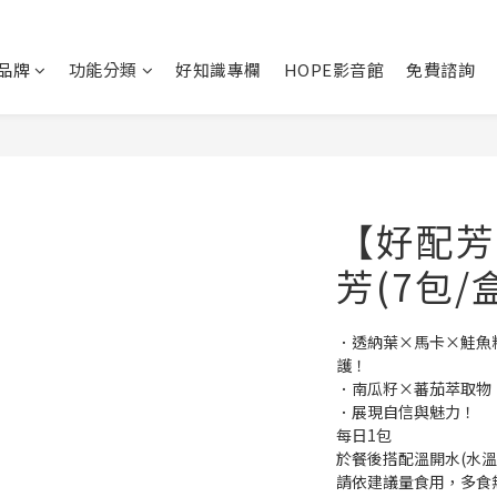
品牌
功能分類
好知識專欄
HOPE影音館
免費諮詢
【好配芳
芳(7包/
．透納葉×馬卡×鮭魚
護！
．南瓜籽×蕃茄萃取物
．展現自信與魅力！
每日1包
於餐後搭配溫開水(水溫勿
請依建議量食用，多食