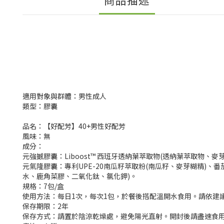
適用對象與群體：男性成人
類型：膠囊
品名：【好配芳】40+男性好配芳
風味：無
成分：
元強撼膠囊：Liboost™ 西班牙透納葉萃取物(透納葉萃取物、麥
元氣隆膠囊：專利UPE-20南瓜籽萃取粉(南瓜籽、麥芽糊精)、
水、鹿角菜膠、二氧化鈦、氯化鉀)。
規格：7包/盒
使用方法：每日1次，每次1包，於餐後搭配溫開水食用。請依建
保存期限：2年
保存方式：
請置於陰涼乾燥處，避免陽光直射。開封後請盡速食