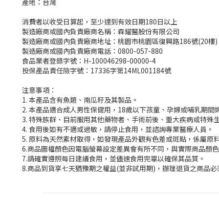
產地：台灣
消費者以收受日算起，至少達到有效日期180日以上
製造廠商或國內負責廠商名稱：森耀醫股份有限公司
製造廠商或國內負責廠商地址：桃園市桃園區復興路186號(20樓)
製造廠商或國內負責廠商電話：0800-057-880
食品業者登錄字號：H-100046298-00000-4
投保產品責任險字號：17336字第14ML001184號
注意事項：
1. 本產品含有魚類、南瓜籽及其製品。
2. 本產品適合成人男性保健用，18歲以下孩童、孕婦或哺乳期間
3. 特殊族群、目前服用其他藥物者、手術前後、重大疾病或特
4. 食用後如有不適或過敏，請停止食用，並諮詢專業醫療人員。
5. 原料為天然素材取得，如發現產品外觀有色差或斑點，係屬原
6.商品圖檔顏色因電腦螢幕設定差異會有所不同，與實際商品顏
7.請確實遵照每日建議食用，並儘速食用完畢以確保其品質。
8.商品到貨享七天猶豫期之權益(並非試用期)，辦理退貨之商