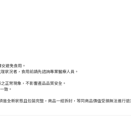
婦女避免食用。
殊生理狀況者，食用前請先諮詢專業醫療人員。
料之正常現象，不影響產品品質安全。
色一致。
品必須是全新狀態且包裝完整，商品一經拆封，等同商品價值受損無法進行