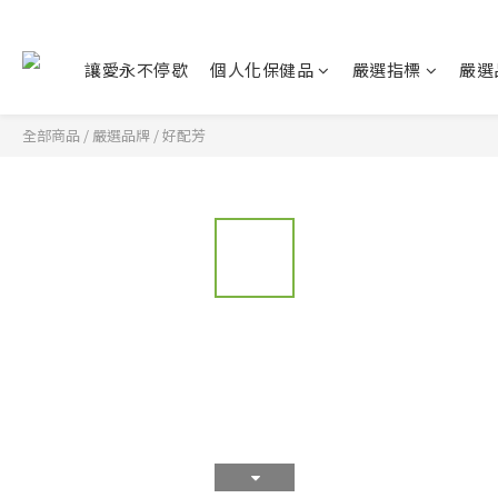
讓愛永不停歇
個人化保健品
嚴選指標
嚴選
全部商品
/
嚴選品牌
/
好配芳