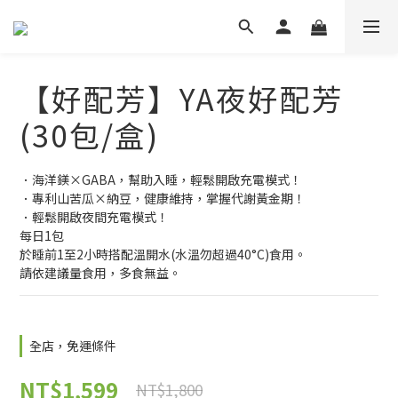
【好配芳】YA夜好配芳
(30包/盒)
．海洋鎂×GABA，幫助入睡，輕鬆開啟充電模式！
．專利山苦瓜×納豆，健康維持，掌握代謝黃金期！
．輕鬆開啟夜間充電模式！
每日1包
於睡前1至2小時搭配溫開水(水溫勿超過40°C)食用。
請依建議量食用，多食無益。
全店，免運條件
NT$1,599
NT$1,800