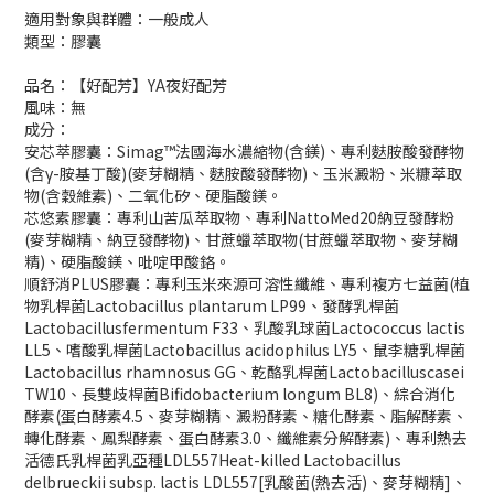
適用對象與群體：一般成人
類型：膠囊
品名：【好配芳】YA夜好配芳
風味：無
成分：
安芯萃膠囊：Simag™法國海水濃縮物(含鎂)、專利麩胺酸發酵物
(含γ-胺基丁酸)(麥芽糊精、麩胺酸發酵物)、玉米澱粉、米糠萃取
物(含穀維素)、二氧化矽、硬脂酸鎂。
芯悠素膠囊：專利山苦瓜萃取物、專利NattoMed20納豆發酵粉
(麥芽糊精、納豆發酵物)、甘蔗蠟萃取物(甘蔗蠟萃取物、麥芽糊
精)、硬脂酸鎂、吡啶甲酸鉻。
順舒消PLUS膠囊：專利玉米來源可溶性纖維、專利複方七益菌(植
物乳桿菌Lactobacillus plantarum LP99、發酵乳桿菌
Lactobacillusfermentum F33、乳酸乳球菌Lactococcus lactis
LL5、嗜酸乳桿菌Lactobacillus acidophilus LY5、鼠李糖乳桿菌
Lactobacillus rhamnosus GG、乾酪乳桿菌Lactobacilluscasei
TW10、長雙歧桿菌Bifidobacterium longum BL8)、綜合消化
酵素(蛋白酵素4.5、麥芽糊精、澱粉酵素、糖化酵素、脂解酵素、
轉化酵素、鳳梨酵素、蛋白酵素3.0、纖維素分解酵素)、專利熱去
活德氏乳桿菌乳亞種LDL557Heat-killed Lactobacillus
delbrueckii subsp. lactis LDL557[乳酸菌(熱去活)、麥芽糊精]、