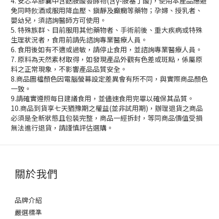
4. 安芯萃膠囊中含麩胺酸發酵物(含γ-胺基丁酸)，使用本產品應避
免同時飮酒或服用降血壓、鎭靜及癲癇等藥物；孕婦、授乳者、
嬰幼兒，須諮詢醫師方可使用。
5. 特殊族群、目前服用其他藥物者、手術前後、重大疾病或特殊
生理狀況者，食用前請先諮詢專業醫療人員。
6. 食用後如有不適或過敏，請停止食用，並諮詢專業醫療人員。
7. 原料為天然素材取得，如發現產品外觀有色差或斑點，係屬原
料之正常現象，不影響產品品質安全。
8.商品圖檔顏色因電腦螢幕設定差異會有所不同，與實際商品顏色
一致。
9.請確實遵照每日建議食用，並儘速食用完畢以確保其品質。
10.商品到貨享七天猶豫期之權益(並非試用期)，辦理退貨之商品
必須是全新狀態且包裝完整，商品一經拆封，等同商品價值受損
無法進行退貨，請謹慎評估選購。
關於我們
品牌介紹
嚴選標準