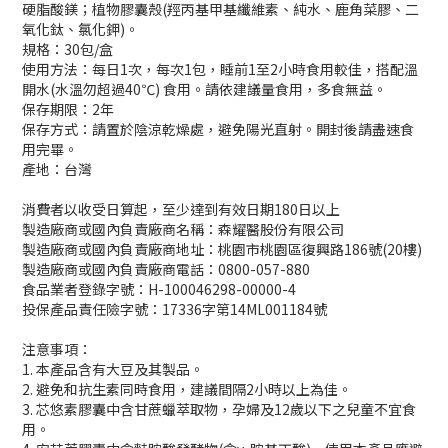
硬脂酸鎂；植物膠囊殼(羥丙基甲基纖維素、純水、鹿角菜膠、二
氧化鈦、氯化鉀)。
規格：30包/盒
使用方法：每日1次，每次1包，睡前1至2小時食用較佳，搭配溫
開水(水溫勿超過40℃) 食用。請依建議量食用，多食無益。
保存期限：2年
保存方式：
請置於陰涼乾燥處，避免陽光直射。開封後請盡速食
用完畢。
產地：台灣
消費者以收受日算起，至少達到有效日期180日以上
製造廠商或國內負責廠商名稱：森耀醫股份有限公司
製造廠商或國內負責廠商地址：桃園市桃園區復興路186號(20樓)
製造廠商或國內負責廠商電話：0800-057-880
食品業者登錄字號：H-100046298-00000-4
投保產品責任險字號：17336字第14ML001184號
注意事項：
1. 本產品含有大豆及其製品。
2. 避免和抗生素同時食用，建議間隔2小時以上為佳。
3. 芯悠素膠囊中含甘蔗蠟萃取物，孕婦及12歲以下之兒童不宜食
用。