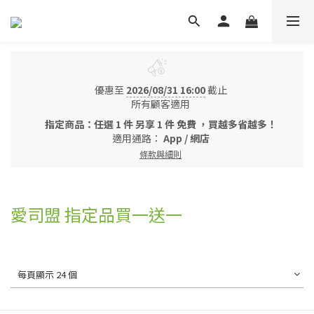
優惠至
2026/08/31 16:00
截止
所有顧客適用
指定商品：任選 1 件 另享 1 件 免費 ，買越多省越多！
適用通路：
App
/
網店
條款與細則
愛司盟 指定品買一送一
每頁顯示 24 個